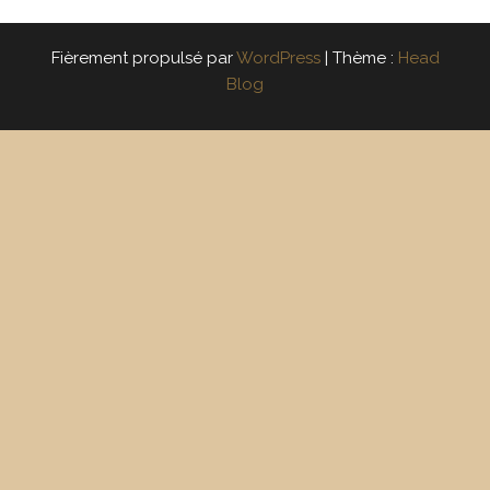
Fièrement propulsé par
WordPress
|
Thème :
Head
Blog